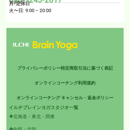
090-9243-2617
営業時間
月: 定休日
火〜日: 9:00 – 20:00
プライバシーポリシー
特定商取引法に基づく表記
オンラインコーチング利用規約
オンラインコーチング キャンセル・返金ポリシー
イルチブレインヨガスタジオ一覧
北海道・東北・関東
中部・北陸