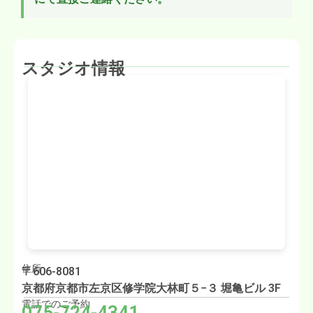
スタジオ情報
住所
〒606-8081
京都府京都市左京区修学院大林町５−３ 堀亀ビル 3F
電話でのご予約