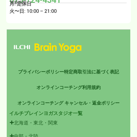
075-724-4341
営業時間
月: 定休日
火〜日: 10:00 – 21:00
プライバシーポリシー
特定商取引法に基づく表記
オンラインコーチング利用規約
オンラインコーチング キャンセル・返金ポリシー
イルチブレインヨガスタジオ一覧
北海道・東北・関東
中部・北陸